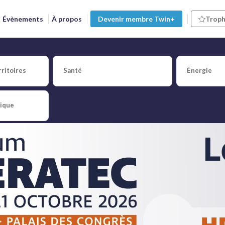
Évènements
À propos
Devenir membre Twin+
Troph
[LES ARTICLES]
ritoires
Santé
Énergie
tique