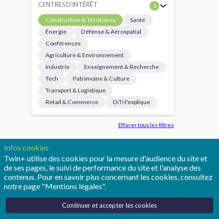
CENTRES D'INTÉRÊT
1
Construction & Territoires
Santé
Énergie
Défense & Aérospatial
Conférences
Agriculture & Environnement
Industrie
Enseignement & Recherche
17
Tech
Patrimoine & Culture
Le
un
Transport & Logistique
imm
Retail & Commerce
DiTi t'explique
C
Effacer tous les filtres
Infos cookies
Twin+ utilise des cookies pour la mesure d'audience du site et
de ses pages, le suivi de performance du site et l'analyse des
#T
contenus. Pour en savoir plus concernant les cookies, consultez
notre page "Mentions légales".
Continuer et accepter les cookies