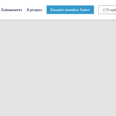
Évènements
À propos
Devenir membre Twin+
Troph