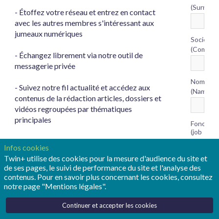
(Surname
- Étoffez votre réseau et entrez en contact
avec les autres membres s'intéressant aux
jumeaux numériques
Société
(Compan
- Échangez librement via notre outil de
messagerie privée
Nom
- Suivez notre fil actualité et accédez aux
*
(Name)
contenus de la rédaction articles, dossiers et
vidéos regroupées par thématiques
principales
Fonction
(job
*
- Participez à nos webinars et échangez
title)
Infos cookies
avec nos experts
Twin+ utilise des cookies pour la mesure d'audience du site et
de ses pages, le suivi de performance du site et l'analyse des
- Partagez votre point de vue à travers les
*
Email
contenus. Pour en savoir plus concernant les cookies, consultez
tribunes
notre page "Mentions légales".
- Accédez aux offres d'emplois
Continuer et accepter les cookies
Pays
(Country