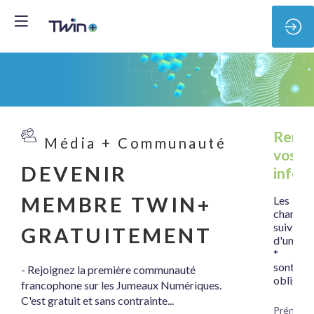
Rense
Média + Communauté
vos
DEVENIR
infor
MEMBRE TWIN+
Les
champs
suivis
GRATUITEMENT
d'un
*
sont
- Rejoignez la première communauté
obligato
francophone sur les Jumeaux Numériques.
C'est gratuit et sans contrainte...
Prénom