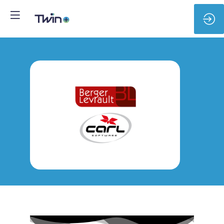
C
B
L