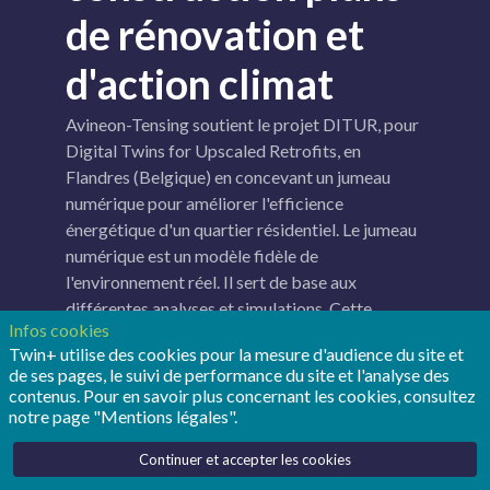
de rénovation et
d'action climat
Avineon-Tensing soutient le projet DITUR, pour
Digital Twins for Upscaled Retrofits, en
Flandres (Belgique) en concevant un jumeau
numérique pour améliorer l'efficience
énergétique d'un quartier résidentiel. Le jumeau
numérique est un modèle fidèle de
l'environnement réel. Il sert de base aux
différentes analyses et simulations. Cette
Infos cookies
synthèse (en anglais) présente l'étude de cas et
Twin+ utilise des cookies pour la mesure d'audience du site et
les premiers résultats.
de ses pages, le suivi de performance du site et l'analyse des
contenus. Pour en savoir plus concernant les cookies, consultez
notre page "Mentions légales".
Continuer et accepter les cookies