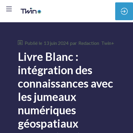
Publié le
13 juin 2024
par
Redaction
Twin+
Livre Blanc :
intégration des
connaissances avec
les jumeaux
numériques
géospatiaux