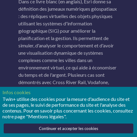
Dans ce livre blanc (en anglais), Esri donne sa
définition des jumeaux numériques géospatiaux
: des répliques virtuelles des objets physiques
utilisant les systèmes d'information
géographique (SIG) pour améliorer la
planification et la gestion. Ils permettent de
simuler, d'analyser le comportement et d'avoir
une visualisation dynamique de systèmes
complexes comme les villes dans un
environnement virtuel, ce qui aide à économiser
du temps et de l'argent. Plusieurs cas sont
démontrés avec Cross River Rail, Vodafone,
Cisco, l'Institut de planification de Prague, la
Infos cookies
ville d'Upsala, l'aéroport de San Francisco ou
Twin+ utilise des cookies pour la mesure d'audience du site et
encore The Nature Conservancy. Esri détaille
de ses pages, le suivi de performance du site et l'analyse des
contenus. Pour en savoir plus concernant les cookies, consultez
aussi les outils, comme ArcGIS Reality Suite et
notre page "Mentions légales".
Site Scan for ArcGIS, capable de créer ces
jumeaux numériques à partir d'images aériennes
Continuer et accepter les cookies
et de drones​.