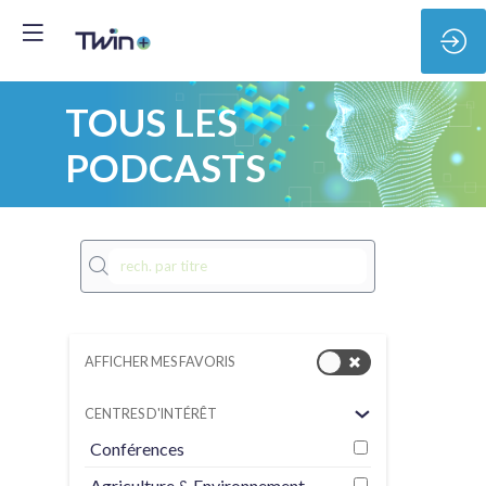
TOUS LES
PODCASTS
AFFICHER MES FAVORIS
Ve
mo
CENTRES D'INTÉRÊT
sa
Conférences
pa
Agriculture & Environnement