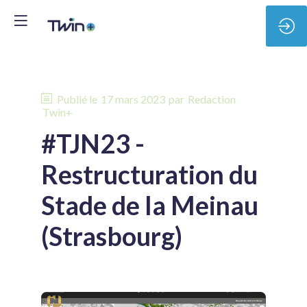
Publié le
17 mars 2023
par
Redaction
Twin+
#TJN23 -
Restructuration du
Stade de la Meinau
(Strasbourg)