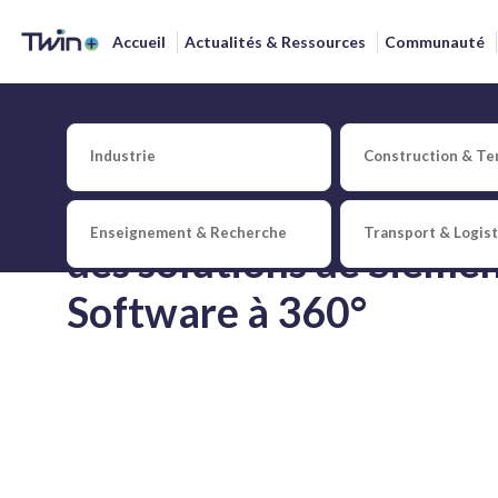
Accueil
Actualités & Ressources
Communauté
Industrie
Construction & Ter
Publié le
6 mars 2023
par
Redaction
Twin+
BE TWIN US - Reportag
Enseignement & Recherche
Transport & Logis
des solutions de Siemen
Software à 360°