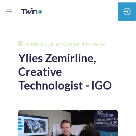
Publié le
3 juillet 2023
par
Kim
Janiec
Ylies Zemirline,
Creative
Technologist - IGO