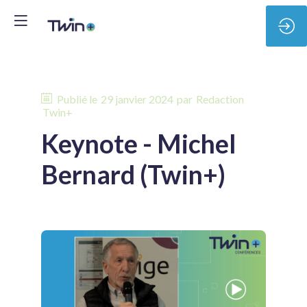
Publié le
29 janvier 2024
par
Redaction
Twin+
Keynote - Michel
Bernard (Twin+)