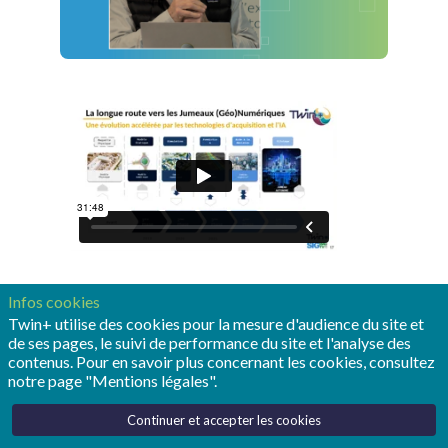
Infos cookies
Twin+ utilise des cookies pour la mesure d'audience du site et
de ses pages, le suivi de performance du site et l'analyse des
contenus. Pour en savoir plus concernant les cookies, consultez
Dans cette vidéo, Michel Bernard, rédacteur expert
notre page "Mentions légales".
Twin+, réalise une mise en contexte du jumeau
numérique du territoire : définitions, état de l'art,
Continuer et accepter les cookies
challenges et perspectives. Une keynote réalisée lors