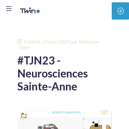
Publié le
17 mars 2023
par
Redaction
Twin+
#TJN23 -
Neurosciences
Sainte-Anne