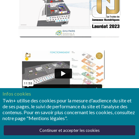
Infos cookies
Twin+ utilise des cookies pour la mesure d'audience du site et
de ses pages, le suivi de performance du site et l'analyse des
contenus. Pour en savoir plus concernant les cookies, consultez
notre page "Mentions légales".
Continuer et accepter les cookies
Le projet "Neurosciences Sainte Anne" est un centre