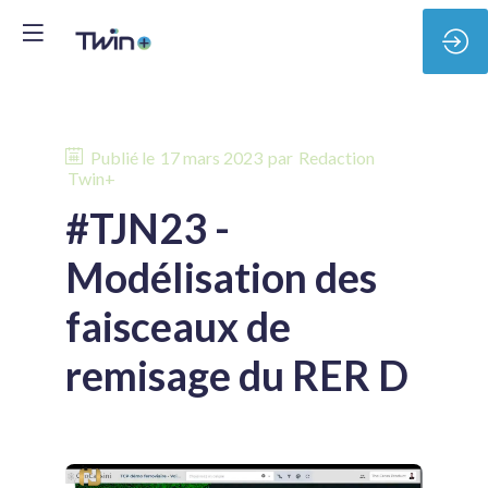
Publié le
17 mars 2023
par
Redaction
Twin+
#TJN23 -
Modélisation des
faisceaux de
remisage du RER D