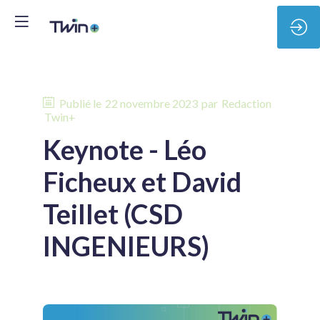
Publié le
22 novembre 2023
par
Redaction
Twin+
Keynote - Léo
Ficheux et David
Teillet (CSD
INGENIEURS)