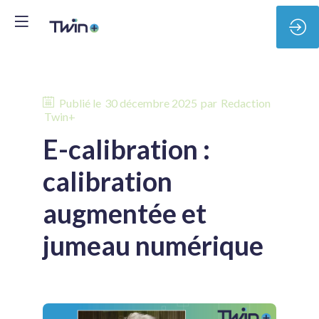
Publié le
30 décembre 2025
par
Redaction
Twin+
E-calibration :
calibration
augmentée et
jumeau numérique