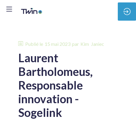
Publié le
15 mai 2023
par
Kim
Janiec
Laurent
Bartholomeus,
Responsable
innovation -
Sogelink