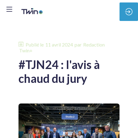
Publié le
11 avril 2024
par
Redaction
Twin+
#TJN24 : l'avis à
chaud du jury