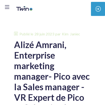
Publié le
28 juin 2023
par
Kim
Janiec
Alizé Amrani,
Enterprise
marketing
manager- Pico avec
la Sales manager -
VR Expert de Pico