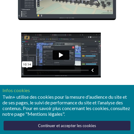
Infos cookies
Twin+ utilise des cookies pour la mesure d'audience du site et
de ses pages, le suivi de performance du site et l'analyse des
contenus. Pour en savoir plus concernant les cookies, consultez
Le Campus ESEO ESTP de Dijon est un actif de
notre page "Mentions légales".
10.000m², labellisé R2S 3*. Il s’agit d’une conception et
Continuer et accepter les cookies
regroupant un écosystème smart complet : Jumeau