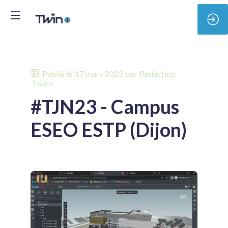
Publié le
17 mars 2023
par
Redaction
Twin+
#TJN23 - Campus
ESEO ESTP (Dijon)