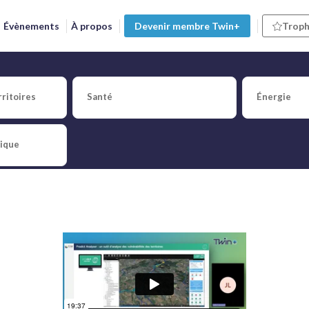
Évènements
À propos
Devenir membre Twin+
Troph
ritoires
Santé
Énergie
t (Predict Service)
tique