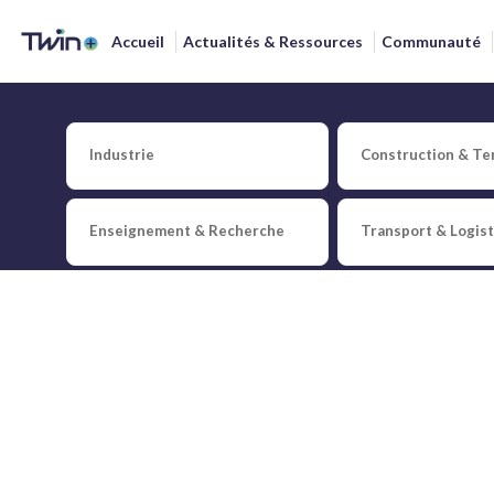
Accueil
Actualités & Ressources
Communauté
Industrie
Construction & Ter
Publié le
29 janvier 2024
par
Xavier
Fodor
Keynote Julien Lamoure
Enseignement & Recherche
Transport & Logis