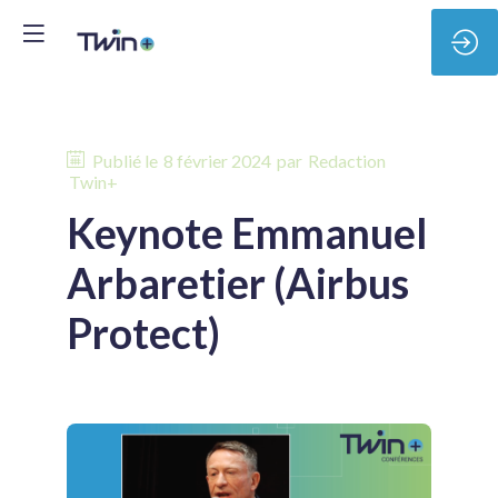
Publié le
8 février 2024
par
Redaction
Twin+
Keynote Emmanuel
Arbaretier (Airbus
Protect)