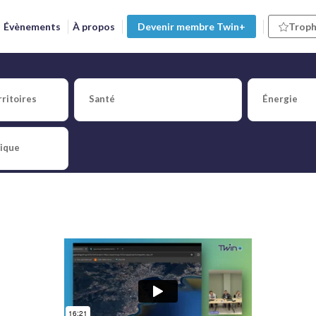
Évènements
À propos
Devenir membre Twin+
Troph
ritoires
Santé
Énergie
et Julien Perelli (CAPA/Vil
tique