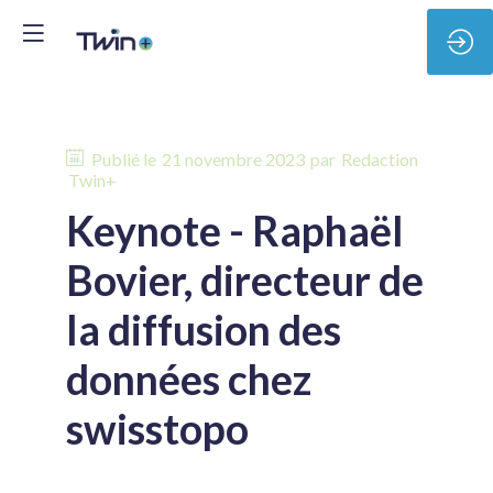
Publié le
21 novembre 2023
par
Redaction
Twin+
Keynote - Raphaël
Bovier, directeur de
la diffusion des
données chez
swisstopo