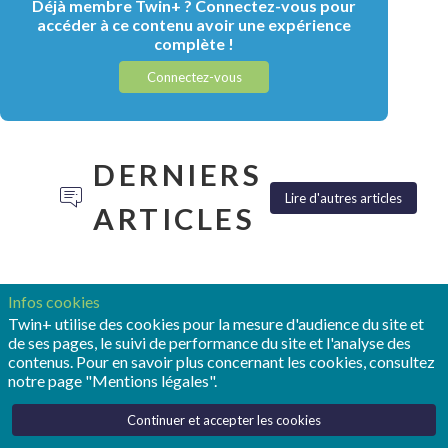
Déjà membre Twin+ ? Connectez-vous pour
accéder à ce contenu avoir une expérience
complète !
Connectez-vous
DERNIERS
Lire d'autres articles
ARTICLES
Infos cookies
Twin+ utilise des cookies pour la mesure d'audience du site et
de ses pages, le suivi de performance du site et l'analyse des
TONY
POUR
REALIZE
contenus. Pour en savoir plus concernant les cookies, consultez
HEMMELGARN:
OPMOBILITY,
LIVE :
notre page "Mentions légales".
«LE
LE
SIEMENS
JUMEAU
JUMEAU
FAIT
Continuer et accepter les cookies
NUMÉRIQUE
NUMÉRIQUE
ENTRER