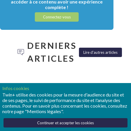
accéder à ce contenu avoir une expérience
complète !
Connectez-vous
DERNIERS
Lire d'autres articles
ARTICLES
Infos cookies
Twin+ utilise des cookies pour la mesure d'audience du site et
TONY
POUR
REALIZE
de ses pages, le suivi de performance du site et l'analyse des
HEMMELGARN:
OPMOBILITY,
LIVE :
contenus. Pour en savoir plus concernant les cookies, consultez
«LE
LE
SIEMENS
notre page "Mentions légales".
JUMEAU
JUMEAU
FAIT
NUMÉRIQUE
NUMÉRIQUE
ENTRER
Continuer et accepter les cookies
RESTE
EST
LE