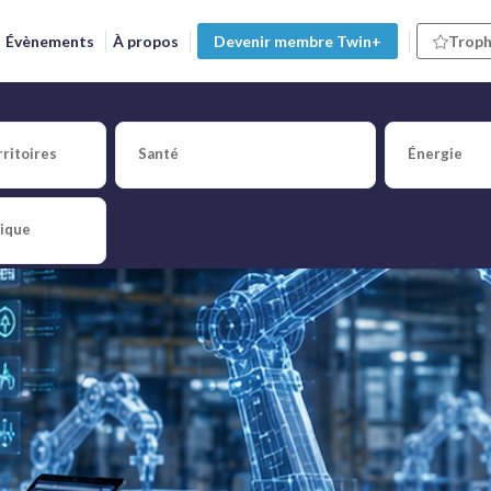
Évènements
À propos
Devenir membre Twin+
Troph
2026 : votre programme ju
ritoires
Santé
Énergie
tique