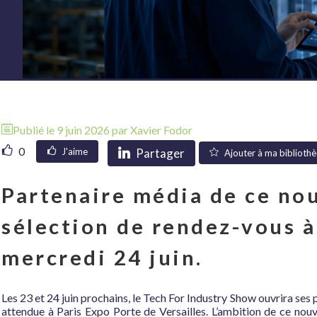
Publié le
9 juin 2026
par
Xavier
Fodor
0
Partager
J'aime
Ajouter à ma biblioth
Partenaire média de ce no
sélection de rendez-vous à
mercredi 24 juin.
Les 23 et 24 juin prochains, le Tech For Industry Show ouvrira ses 
attendue à Paris Expo Porte de Versailles. L’ambition de ce nouv