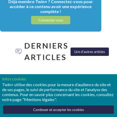
Déjà membre Twin+ ? Connectez-vous pour
accéder à ce contenu avoir une expérience
complète !
Connectez-vous
DERNIERS
Lire d'autres articles
ARTICLES
Infos cookies
Twin+ utilise des cookies pour la mesure d'audience du site et
de ses pages, le suivi de performance du site et l'analyse des
TONY
POUR
REALIZE
contenus. Pour en savoir plus concernant les cookies, consultez
HEMMELGARN:
OPMOBILITY,
LIVE :
notre page "Mentions légales".
«LE
LE
SIEMENS
JUMEAU
JUMEAU
FAIT
Continuer et accepter les cookies
NUMÉRIQUE
NUMÉRIQUE
ENTRER