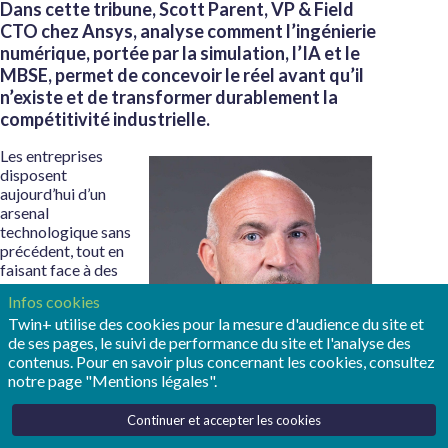
Dans cette tribune, Scott Parent, VP & Field
CTO chez Ansys, analyse comment l’ingénierie
numérique, portée par la simulation, l’IA et le
MBSE, permet de concevoir le réel avant qu’il
n’existe et de transformer durablement la
compétitivité industrielle.
Les entreprises
disposent
aujourd’hui d’un
arsenal
technologique sans
précédent, tout en
faisant face à des
contraintes inédites.
Infos cookies
Les cycles
Twin+ utilise des cookies pour la mesure d'audience du site et
d’innovation se
de ses pages, le suivi de performance du site et l'analyse des
raccourcissent, les
contenus. Pour en savoir plus concernant les cookies, consultez
systèmes
notre page "Mentions légales".
deviennent de plus
en plus complexes,
les talents se raréfient et la pression environnementale ne
Continuer et accepter les cookies
cesse de croître. Dans ce contexte exigeant, une question