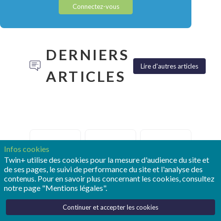
Connectez-vous
DERNIERS
Lire d'autres articles
ARTICLES
TONY
POUR
REALIZE
Infos cookies
HEMMELGARN:
OPMOBILITY,
LIVE :
Twin+ utilise des cookies pour la mesure d'audience du site et
«LE
LE
SIEMENS
de ses pages, le suivi de performance du site et l'analyse des
JUMEAU
JUMEAU
FAIT
contenus. Pour en savoir plus concernant les cookies, consultez
NUMÉRIQUE
NUMÉRIQUE
ENTRER
notre page "Mentions légales".
RESTE
EST
LE
LE
DEVENU
JUMEAU
Continuer et accepter les cookies
SOCLE
UN
NUMÉRIQUE
DE
OUTIL
DANS