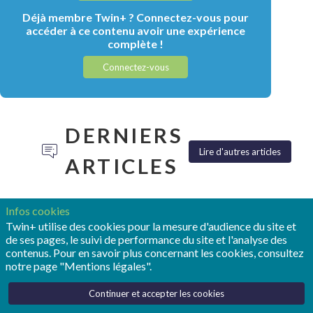
Déjà membre Twin+ ? Connectez-vous pour
accéder à ce contenu avoir une expérience
complète !
Connectez-vous
DERNIERS
Lire d'autres articles
ARTICLES
Infos cookies
Twin+ utilise des cookies pour la mesure d'audience du site et
de ses pages, le suivi de performance du site et l'analyse des
contenus. Pour en savoir plus concernant les cookies, consultez
TONY
POUR
REALIZE
notre page "Mentions légales".
HEMMELGARN:
OPMOBILITY,
LIVE :
«LE
LE
SIEMENS
Continuer et accepter les cookies
JUMEAU
JUMEAU
FAIT