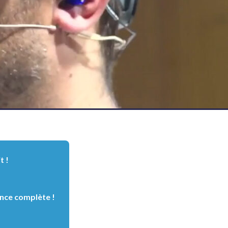
t !
nce complète !