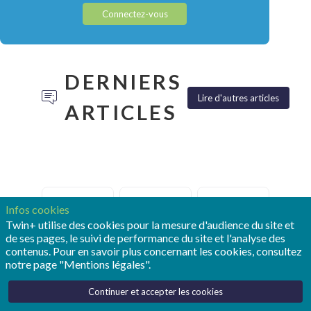
Connectez-vous
DERNIERS
Lire d'autres articles
ARTICLES
TONY
POUR
REALIZE
Infos cookies
HEMMELGARN:
OPMOBILITY,
LIVE :
Twin+ utilise des cookies pour la mesure d'audience du site et
«LE
LE
SIEMENS
de ses pages, le suivi de performance du site et l'analyse des
JUMEAU
JUMEAU
FAIT
contenus. Pour en savoir plus concernant les cookies, consultez
NUMÉRIQUE
NUMÉRIQUE
ENTRER
notre page "Mentions légales".
RESTE
EST
LE
LE
DEVENU
JUMEAU
Continuer et accepter les cookies
SOCLE
UN
NUMÉRIQUE