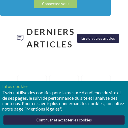
Connectez-vous
DERNIERS
Lire d'autres articles
ARTICLES
TONY
POUR
REALIZE
Infos cookies
HEMMELGARN:
OPMOBILITY,
LIVE :
Twin+ utilise des cookies pour la mesure d'audience du site et
«LE
LE
SIEMENS
de ses pages, le suivi de performance du site et l'analyse des
JUMEAU
JUMEAU
FAIT
contenus. Pour en savoir plus concernant les cookies, consultez
NUMÉRIQUE
NUMÉRIQUE
ENTRER
notre page "Mentions légales".
RESTE
EST
LE
LE
DEVENU
JUMEAU
Continuer et accepter les cookies
SOCLE
UN
NUMÉRIQUE
DE
OUTIL
DANS