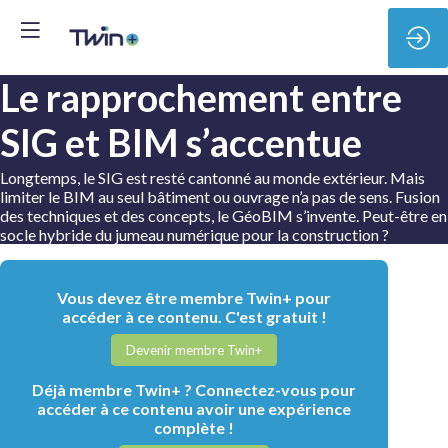
Le rapprochement entre
SIG et BIM s’accentue
Longtemps, le SIG est resté cantonné au monde extérieur. Mais
limiter le BIM au seul bâtiment ou ouvrage n’a pas de sens. Fusion
des techniques et des concepts, le GéoBIM s’invente. Peut-être en
socle hybride du jumeau numérique pour la construction ?
Vous devez être membre Twin+ pour
accéder à ce contenu. C'est gratuit !
Devenir membre Twin+
Déjà membre Twin+ ? Connectez-vous pour
accéder à ce contenu avoir une expérience
complète !