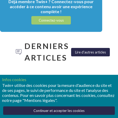
Déjà membre Twin+ ? Connectez-vous pour
accéder à ce contenu avoir une expérience
complète !
Connectez-vous
DERNIERS
Lire d'autres articles
ARTICLES
Infos cookies
Twin+ utilise des cookies pour la mesure d'audience du site et
de ses pages, le suivi de performance du site et l'analyse des
TONY
POUR
REALIZE
contenus. Pour en savoir plus concernant les cookies, consultez
HEMMELGARN:
OPMOBILITY,
LIVE :
notre page "Mentions légales".
«LE
LE
SIEMENS
JUMEAU
JUMEAU
FAIT
Continuer et accepter les cookies
NUMÉRIQUE
NUMÉRIQUE
ENTRER