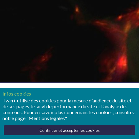
Publié le
27 janvier 2025
par
Redaction
Twin+
Infos cookies
Twin+ utilise des cookies pour la mesure d'audience du site et
0
Partager
J'aime
de ses pages, le suivi de performance du site et l'analyse des
contenus. Pour en savoir plus concernant les cookies, consultez
Ajouter à ma bibliothèque
notre page "Mentions légales".
Quel rôle pour les jumeaux
Continuer et accepter les cookies
numériques dans la recherche en