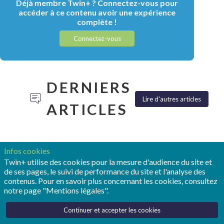
Déjà membre Twin+ ? Connectez-vous pour
accéder à ce contenu avoir une expérience
complète !
Connectez-vous
DERNIERS
Lire d'autres articles
ARTICLES
Infos cookies
Twin+ utilise des cookies pour la mesure d'audience du site et
de ses pages, le suivi de performance du site et l'analyse des
TONY
POUR
REALIZE
contenus. Pour en savoir plus concernant les cookies, consultez
HEMMELGARN:
OPMOBILITY,
LIVE :
notre page "Mentions légales".
«LE
LE
SIEMENS
JUMEAU
JUMEAU
FAIT
Continuer et accepter les cookies
NUMÉRIQUE
NUMÉRIQUE
ENTRER