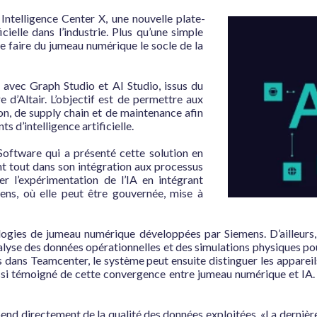
Intelligence Center X, une nouvelle plate-
cielle dans l’industrie. Plus qu’une simple 
 de faire du jumeau numérique le socle de la 
avec Graph Studio et AI Studio, issus du 
d’Altair. L’objectif est de permettre aux 
on, de supply chain et de maintenance afin 
 d’intelligence artificielle.

ftware qui a présenté cette solution en 
ant tout dans son intégration aux processus 
r l’expérimentation de l’IA en intégrant 
iens, où elle peut être gouvernée, mise à 
ologies de jumeau numérique développées par Siemens. D’ailleurs
yse des données opérationnelles et des simulations physiques pour i
s dans Teamcenter, le système peut ensuite distinguer les apparei
 aussi témoigné de cette convergence entre jumeau numérique et IA.
pend directement de la qualité des données exploitées. «La dernièr