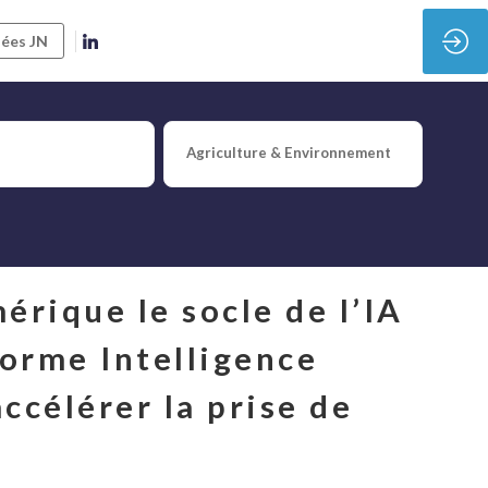
ées JN
 au service des agents IA
Agriculture & Environnement
rique le socle de l’IA 
forme Intelligence 
ccélérer la prise de 