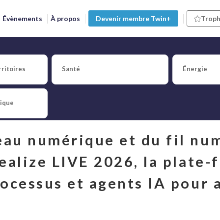
Évènements
À propos
Devenir membre Twin+
Troph
ter X : le jumeau numérique
ritoires
Santé
Énergie
tique
èque
au numérique et du fil numé
ealize LIVE 2026, la plate-
ocessus et agents IA pour a