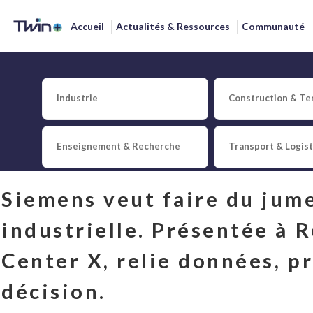
Accueil
Actualités & Ressources
Communauté
Siemens Intelligence Cen
Industrie
Construction & Ter
Publié le
8 juin 2026
par
Xavier
Fodor
Enseignement & Recherche
Transport & Logis
0
Partager
J'aime
Ajouter à ma biblioth
Siemens veut faire du jume
industrielle. Présentée à R
Center X, relie données, pr
décision.