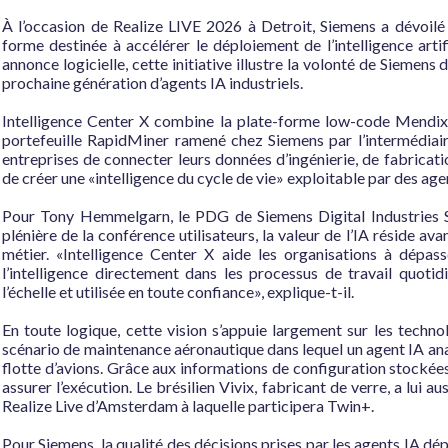
À l’occasion de Realize LIVE 2026 à Detroit, Siemens a dévoilé 
forme destinée à accélérer le déploiement de l’intelligence artifi
annonce logicielle, cette initiative illustre la volonté de Siemens
prochaine génération d’agents IA industriels.

Intelligence Center X combine la plate-forme low-code Mendix 
portefeuille RapidMiner ramené chez Siemens par l’intermédiaire 
entreprises de connecter leurs données d’ingénierie, de fabricati
de créer une «intelligence du cycle de vie» exploitable par des agents
Pour Tony Hemmelgarn, le PDG de Siemens Digital Industries So
plénière de la conférence utilisateurs, la valeur de l’IA réside av
métier. «Intelligence Center X aide les organisations à dépasse
l’intelligence directement dans les processus de travail quotid
l’échelle et utilisée en toute confiance», explique-t-il.

En toute logique, cette vision s’appuie largement sur les techn
scénario de maintenance aéronautique dans lequel un agent IA anal
flotte d’avions. Grâce aux informations de configuration stockée
assurer l’exécution. Le brésilien Vivix, fabricant de verre, a lui
Realize Live d’Amsterdam à laquelle participera Twin+.

Pour Siemens, la qualité des décisions prises par les agents IA dé