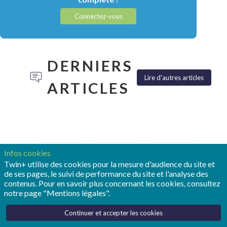
Connectez-vous
DERNIERS
Lire d'autres articles
ARTICLES
Infos cookies
TONY
POUR
REALIZE
Twin+ utilise des cookies pour la mesure d'audience du site et
HEMMELGARN:
OPMOBILITY,
LIVE :
de ses pages, le suivi de performance du site et l'analyse des
«LE
LE
SIEMENS
contenus. Pour en savoir plus concernant les cookies, consultez
JUMEAU
JUMEAU
FAIT
notre page "Mentions légales".
NUMÉRIQUE
NUMÉRIQUE
ENTRER
RESTE
EST
LE
Continuer et accepter les cookies
LE
DEVENU
JUMEAU
SOCLE
UN
NUMÉRIQUE