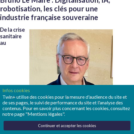
robotisation, les clés pour une
industrie française souveraine
De la crise
sanitaire
au
Infos cookies
Twin+ utilise des cookies pour la mesure d'audience du site et
de ses pages, le suivi de performance du site et l'analyse des
contenus. Pour en savoir plus concernant les cookies, consultez
notre page "Mentions légales".
déploiement de France 2030, Bruno Le Maire
aura piloté pendant sept ans la politique
Continuer et accepter les cookies
économique et industrielle française. Dans cet