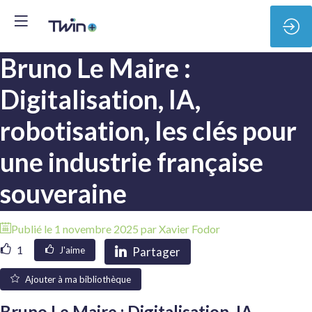
Bruno Le Maire :
Digitalisation, IA,
robotisation, les clés pour
une industrie française
souveraine
Publié le
1 novembre 2025
par
Xavier
Fodor
1
Partager
J'aime
Ajouter à ma bibliothèque
Bruno Le Maire : Digitalisation, IA,