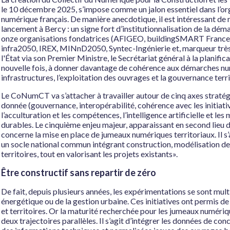
le 10 décembre 2025, s’impose comme un jalon essentiel dans l’o
numérique français. De manière anecdotique, il est intéressant de n
lancement à Bercy : un signe fort d’institutionnalisation de la déma
onze organisations fondatrices (AFIGEO, buildingSMART France
infra2050, IREX, MINnD2050, Syntec-Ingénierie et, marqueur trè
l'État via son Premier Ministre, le Secrétariat général à la planific
nouvelle fois, à donner davantage de cohérence aux démarches numé
infrastructures, l’exploitation des ouvrages et la gouvernance terri
Le CoNumCT va s’attacher à travailler autour de cinq axes stratégiq
donnée (gouvernance, interopérabilité, cohérence avec les initiat
l’acculturation et les compétences, l’intelligence artificielle et l
durables. Le cinquième enjeu majeur, apparaissant en second lie
concerne la mise en place de jumeaux numériques territoriaux. Il s’
un socle national commun intégrant construction, modélisation de 
territoires, tout en valorisant les projets existants».
Être constructif sans repartir de zéro
De fait, depuis plusieurs années, les expérimentations se sont mult
énergétique ou de la gestion urbaine. Ces initiatives ont permis d
et territoires. Or la maturité recherchée pour les jumeaux numéri
deux trajectoires parallèles. Il s’agit d’intégrer les données de co