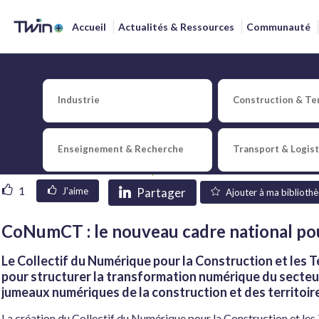
Accueil
Actualités & Ressources
Communauté
CoNumCT : le nouveau ca
construction et les territ
Industrie
Construction & Ter
Enseignement & Recherche
Transport & Logis
Publié le
10 décembre 2025
par
Xavier
Fodor
1
Partager
J'aime
Ajouter à ma biblioth
CoNumCT : le nouveau cadre national pour
Le Collectif du Numérique pour la Construction et les 
pour structurer la transformation numérique du secteur
jumeaux numériques de la construction et des territoir
La création du Collectif du Numérique pour la Construction et les T