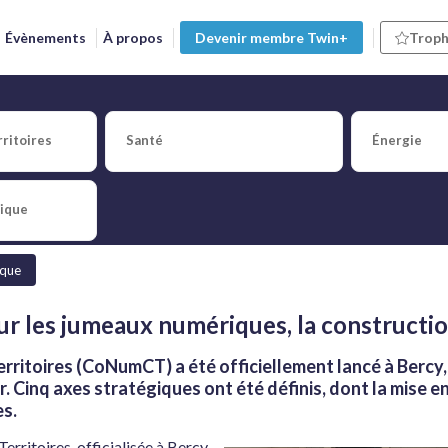
Évènements
À propos
Devenir membre Twin+
Troph
dre national pour les jume
oires
ritoires
Santé
Énergie
tique
èque
 les jumeaux numériques, la construction 
Territoires (CoNumCT) a été officiellement lancé à Bercy
. Cinq axes stratégiques ont été définis, dont la mise 
es.
erritoires, officialisée à Bercy