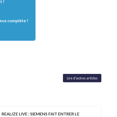
t !
nce complète !
Lire d'autres articles
REALIZE LIVE : SIEMENS FAIT ENTRER LE