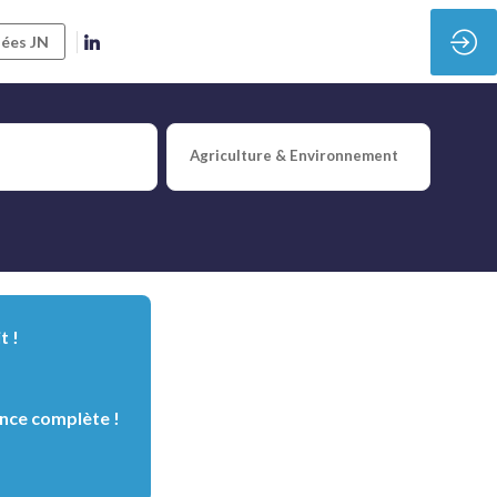
ées JN
sion de Siemens sur l’IA et
Agriculture & Environnement
-Président en charge de l'activité Portefeuille &
mes européens et les défis réglementaires.
t !
nce complète !