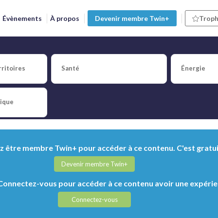
Évènements
À propos
Devenir membre Twin+
Troph
re robuste et fiable » : la vi
ritoires
Santé
Énergie
numériques sur AdoptAI, Twin+ a rencontré Gerhard Kreß, senior vice
trielle, ses liens avec les jumeaux numériques, les enjeux d’écosystè
tique
 être membre Twin+ pour accéder à ce contenu. C'est gratui
Devenir membre Twin+
onnectez-vous pour accéder à ce contenu avoir une expérie
Connectez-vous