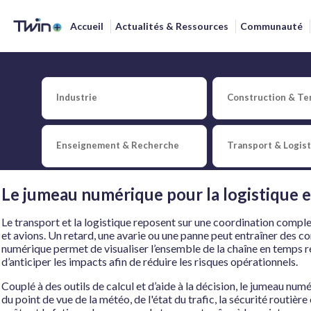
Accueil
Actualités & Ressources
Communauté
Jumeau numérique et logis
Industrie
Construction & Ter
Publié le
7 décembre 2022
par
Redaction
Twin+
Enseignement & Recherche
Transport & Logis
0
Partager
J'aime
Ajouter à ma biblioth
Le jumeau numérique pour la logistique e
Le transport et la logistique reposent sur une coordination comple
et avions. Un retard, une avarie ou une panne peut entraîner des 
numérique permet de visualiser l’ensemble de la chaîne en temps ré
d’anticiper les impacts afin de réduire les risques opérationnels.
Couplé à des outils de calcul et d’aide à la décision, le jumeau num
du point de vue de la météo, de l'état du trafic, la sécurité routière