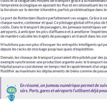
coûts et la fatigue des moyens de transport grâce à la maintenance
l’empreinte écologique en ajustant les flux et en rationalisant les
la livraison sur le dernier kilomètre, parfois problématique dans les
Le port de Rotterdam illustre parfaitement ces usages. Grâce à son
chaque navire, conteneur et quai. Ce pilotage global offre plus de f
coûts. Dans le transport de passagers, les jumeaux numériques serve
aéroports, à anticiper les pics d’affluence et à améliorer l’expéri
de manière calculée les trajets de passagers en transit dans les z
N'oublions pas non plus d'évoquer les entrepôts intelligents qui per
depuis les racks de stockage jusqu'aux quais d'expédition.
Demain, les réseaux de transport pourraient être pilotés par des
exemple synchroniser une production urgente avec le transport exp
hôpital pourra coordonner en temps réel le rapatriement d’un orga
fluidifier au maximum les déplacements de biens comme de passa
En résumé, un jumeau numérique permet de suivre e
sûrs. Ports, gares et aéroports l’utilisent déjà po