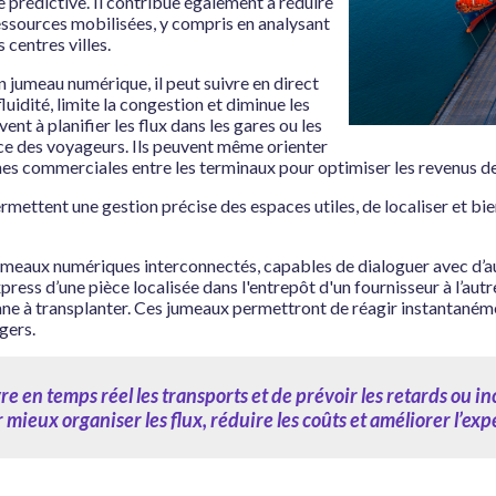
 prédictive. Il contribue également à réduire
 ressources mobilisées, y compris en analysant
 centres villes.
 jumeau numérique, il peut suivre en direct
luidité, limite la congestion et diminue les
nt à planifier les flux dans les gares ou les
ence des voyageurs. Ils peuvent même orienter
ones commerciales entre les terminaux pour optimiser les revenus de
mettent une gestion précise des espaces utiles, de localiser et bien
 jumeaux numériques interconnectés, capables de dialoguer avec d’
ress d’une pièce localisée dans l'entrepôt d'un fournisseur à l’a
ne à transplanter. Ces jumeaux permettront de réagir instantanéme
gers.
n temps réel les transports et de prévoir les retards ou inci
ur mieux organiser les flux, réduire les coûts et améliorer l’e