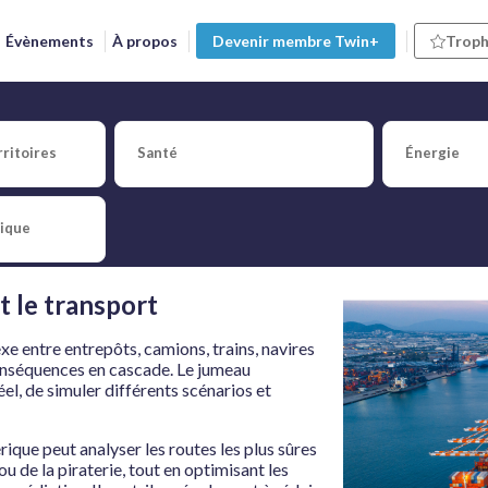
Évènements
À propos
Devenir membre Twin+
Troph
tique : vers des transports 
ritoires
Santé
Énergie
tique
èque
t le transport
xe entre entrepôts, camions, trains, navires
conséquences en cascade. Le jumeau
el, de simuler différents scénarios et
érique peut analyser les routes les plus sûres
 ou de la piraterie, tout en optimisant les