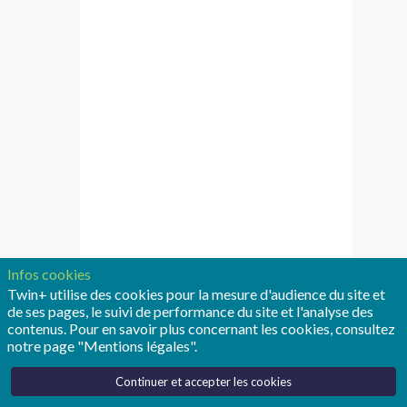
based
on
Causal
Reasoning
and
Data
Mining
Infos cookies
Twin+ utilise des cookies pour la mesure d'audience du site et
(F/H)
de ses pages, le suivi de performance du site et l'analyse des
contenus. Pour en savoir plus concernant les cookies, consultez
notre page "Mentions légales".
Site
Web
Continuer et accepter les cookies