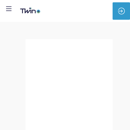
Université
Bourgogne
Europe
-
A
Digital
Twin