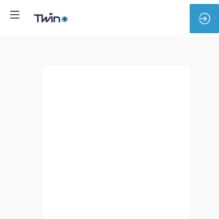
Liebherr
Group
-
Stagiaire
Simulation
numérique
-