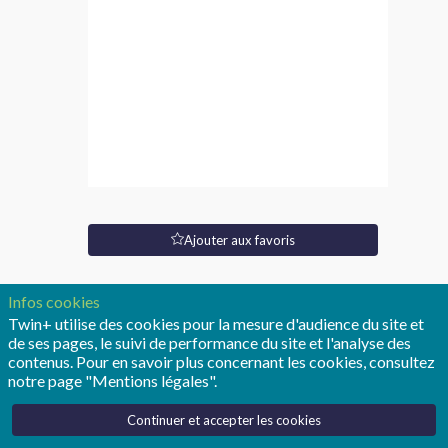
Digital
twin
(F/H)
Site
Web
Type
Ajouter aux favoris
de
poste:
Stage
Infos cookies
Twin+ utilise des cookies pour la mesure d'audience du site et
Description
de ses pages, le suivi de performance du site et l'analyse des
contenus. Pour en savoir plus concernant les cookies, consultez
Contexte
notre page "Mentions légales".
et
missions
Continuer et accepter les cookies
:
Le