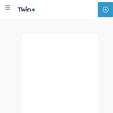
Modélisation
&
Rétroconception
3D
pour
la
Création