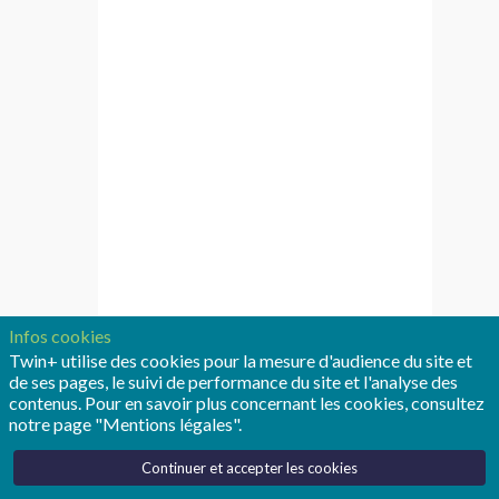
d’un
Jumeau
Numérique
pour
la
Conception,
Supervision
Infos cookies
Twin+ utilise des cookies pour la mesure d'audience du site et
et
de ses pages, le suivi de performance du site et l'analyse des
contenus. Pour en savoir plus concernant les cookies, consultez
Reconfiguration
notre page "Mentions légales".
d’un
Continuer et accepter les cookies