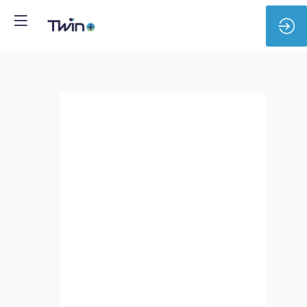
GROUPE
EDEN
-
Technico-
commercial
Jumeau
Numérique