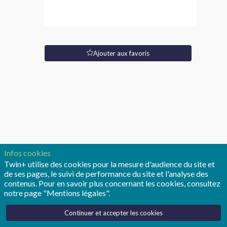
Site
Web
Type
Ajouter aux favoris
de
poste:
CDD
Description
Descriptif
du
poste
:
Infos cookies
Sous
Twin+ utilise des cookies pour la mesure d'audience du site et
la
de ses pages, le suivi de performance du site et l'analyse des
responsabilité
contenus. Pour en savoir plus concernant les cookies, consultez
directe
notre page "Mentions légales".
du
Responsable
en
Continuer et accepter les cookies
France,