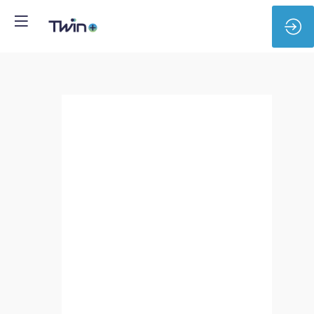
Airbus
Aircraft
-
CIFRE
-
PhD
Thesis