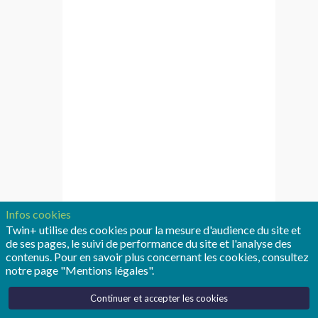
-
Digital
Services
for
Employees
-
Interconnected
Infos cookies
Twin+ utilise des cookies pour la mesure d'audience du site et
Digital
de ses pages, le suivi de performance du site et l'analyse des
contenus. Pour en savoir plus concernant les cookies, consultez
Twin
notre page "Mentions légales".
(F/H)
Continuer et accepter les cookies