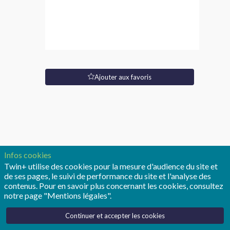
(F/H)
Site
Web
Type
Ajouter aux favoris
de
poste:
Stage
Description
About
this
Infos cookies
opportunity:
Twin+ utilise des cookies pour la mesure d'audience du site et
de ses pages, le suivi de performance du site et l'analyse des
Ericsson
contenus. Pour en savoir plus concernant les cookies, consultez
is
notre page "Mentions légales".
building
a
Continuer et accepter les cookies
new
R&D